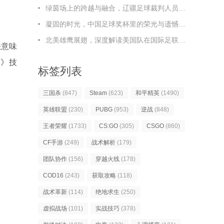
绿茵场上的跨越与融合，辽疆足球裁判人员的协作之路，辽疆足球裁判，跨越与融合的协作之路
凝固的时光，中国足球奖杯里的荣光与遗憾，凝固时光，中国足球奖杯里的荣光与遗憾
北美雄鹰展翅，深度解读美国队在国际足联足球排名榜上的新篇章
法意味
英》技
标签列表
三国杀
(847)
Steam
(623)
和平精英
(1490)
英雄联盟
(230)
PUBG
(953)
逆战
(848)
王者荣耀
(1733)
CS:GO
(305)
CSGO
(860)
CF手游
(249)
战术解析
(179)
团队协作
(156)
穿越火线
(178)
COD16
(243)
获取攻略
(118)
战术革新
(114)
绝地求生
(250)
虚拟战场
(101)
实战技巧
(378)