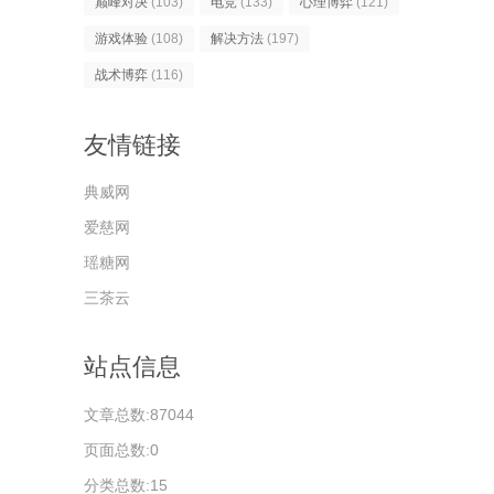
巅峰对决
(103)
电竞
(133)
心理博弈
(121)
游戏体验
(108)
解决方法
(197)
战术博弈
(116)
友情链接
典威网
爱慈网
瑶糖网
三茶云
站点信息
文章总数:87044
页面总数:0
分类总数:15