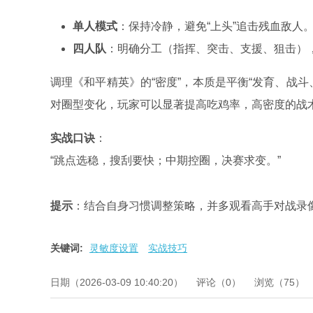
单人模式
：保持冷静，避免“上头”追击残血敌人
四人队
：明确分工（指挥、突击、支援、狙击）
调理《和平精英》的“密度”，本质是平衡“发育、战
对圈型变化，玩家可以显著提高吃鸡率，高密度的战术
实战口诀
：
“跳点选稳，搜刮要快；中期控圈，决赛求变。”
提示
：结合自身习惯调整策略，并多观看高手对战录像
关键词:
灵敏度设置
实战技巧
日期（2026-03-09 10:40:20）
评论（0）
浏览（75）