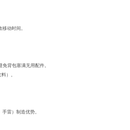
效移动时间。
，避免背包塞满无用配件。
饮料）。
、手雷）制造优势。