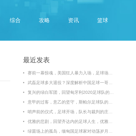
综合
攻略
资讯
篮球
最近发表
赛前一幕惊魂，美国狂人暴力入场，足球场秒变闹市，赛前惊魂！美国狂人暴力入场，足球场秒变闹市
武磊足球多大退役？深度解析中国足球一哥的职业生涯终点线，武磊多大退役？深度解析中国足球一哥的职业生涯终点线
复兴的绿白军团，回望匈牙利2020足球队的辉煌与传承
意甲的过客，意乙的坚守，斯帕尔足球队的悲情与荣光，斯帕尔，意甲过客，意乙坚守，悲情与荣光
哨声前的仪式，足球开场，队长与裁判的庄重时刻
优雅的悲剧，回望齐达内的足球人生，优雅的悲剧，回望齐达内的足球人生
绿茵场上的孤岛，缅甸国足球家对动荡岁月的静默坚守