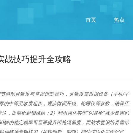
首页
热点
实战技巧提升全攻略
节游戏灵敏度与掌握进阶技巧，灵敏度需根据设备（手机/平
荐的中等灵敏度起步，逐步微调开镜、陀螺仪等参数，确保压
位，提前枪封锁路线；2）利用掩体实现"闪身枪"减少暴露风
-80帧的稳定帧率可显著提升跟枪流畅度，而战术意识培养需结
分钟训练场专项练习（如移动靶、瞬狙）能快速固化肌肉记忆，