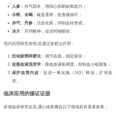
人参
：补气固本，增强心肌耐缺氧能力；
水蛭、全蝎
：破血逐瘀，改善微循环；
赤芍、丹参
：活血化瘀，抑制血栓形成；
冰片
：开窍醒神，促进药物吸收。
现代药理研究表明,其通过多靶点作用：
抗动脉粥样硬化
：调节血脂，稳定斑块；
改善血液流变学
：降低血液黏稠度，抑制血小板聚集；
保护血管内皮
：促进一氧化氮（NO）释放，扩张血
管。
临床应用的循证证据
多项临床研究证实,通心络胶囊在以下领域具有显著效果：