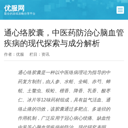
优服网
最全的游戏攻略分享平台
通心络胶囊，中医药防治心脑血管
疾病的现代探索与成分解析
作者：优服
栏目：
资讯
通心络胶囊是一种以中医络病理论为指导的中
药复方制剂，由人参、水蛭、全蝎、赤芍、蝉
蜕、土鳖虫、蜈蚣、檀香、降香、乳香、酸枣
仁、冰片等12味药材组成，具有益气活血、通
络止痛的功效，该胶囊通过多靶点、多途径的
作用机制，广泛应用于冠心病心绞痛、缺血性
中风等心脑血管疾病的防治，现代研究表明，