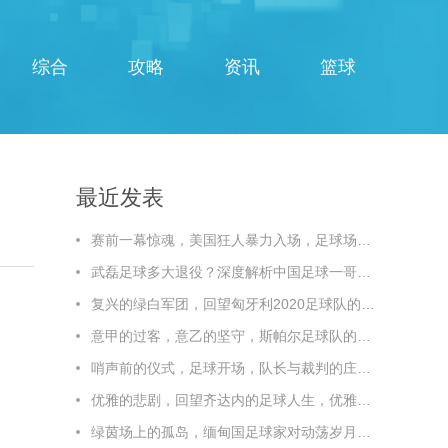
综合
攻略
资讯
篮球
最近发表
赛前一幕惊魂，美国狂人暴力入场，足球场秒变闹市，赛前惊魂！美国狂人暴力入场，足球场秒变闹市
武磊足球多大退役？深度解析中国足球一哥的职业生涯终点线，武磊多大退役？深度解析中国足球一哥的职业生涯终点线
复兴的绿白军团，回望匈牙利2020足球队的辉煌与传承
意甲的过客，意乙的坚守，斯帕尔足球队的悲情与荣光，斯帕尔，意甲过客，意乙坚守，悲情与荣光
哨声前的仪式，足球开场，队长与裁判的庄重时刻
优雅的悲剧，回望齐达内的足球人生，优雅的悲剧，回望齐达内的足球人生
绿茵场上的孤岛，缅甸国足球家对动荡岁月的静默坚守