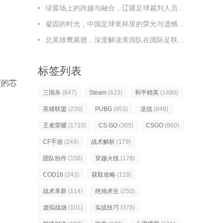
绿茵场上的跨越与融合，辽疆足球裁判人员的协作之路，辽疆足球裁判，跨越与融合的协作之路
凝固的时光，中国足球奖杯里的荣光与遗憾，凝固时光，中国足球奖杯里的荣光与遗憾
北美雄鹰展翅，深度解读美国队在国际足联足球排名榜上的新篇章
标签列表
理的芯
三国杀
(847)
Steam
(623)
和平精英
(1490)
英雄联盟
(230)
PUBG
(953)
逆战
(848)
王者荣耀
(1733)
CS:GO
(305)
CSGO
(860)
CF手游
(249)
战术解析
(179)
团队协作
(156)
穿越火线
(178)
COD16
(243)
获取攻略
(118)
战术革新
(114)
绝地求生
(250)
虚拟战场
(101)
实战技巧
(378)