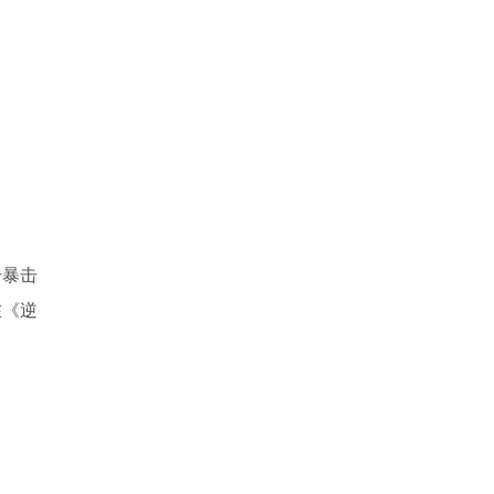
升暴击
在《逆