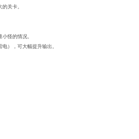
大的关卡。
量小怪的情况。
雷电），可大幅提升输出。
。