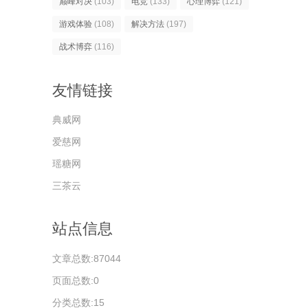
巅峰对决
(103)
电竞
(133)
心理博弈
(121)
游戏体验
(108)
解决方法
(197)
战术博弈
(116)
友情链接
典威网
爱慈网
瑶糖网
三茶云
站点信息
文章总数:87044
页面总数:0
分类总数:15