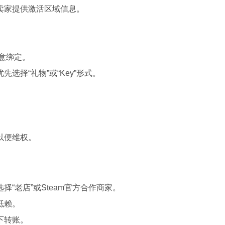
卖家提供激活区域信息。
意绑定。
选择“礼物”或“Key”形式。
。
以便维权。
“老店”或Steam官方合作商家。
抵赖。
下转账。