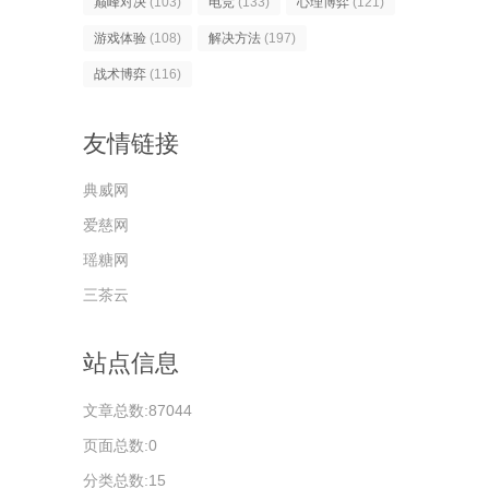
巅峰对决
(103)
电竞
(133)
心理博弈
(121)
游戏体验
(108)
解决方法
(197)
战术博弈
(116)
友情链接
典威网
爱慈网
瑶糖网
三茶云
站点信息
文章总数:87044
页面总数:0
分类总数:15