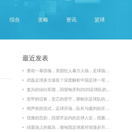
综合
攻略
资讯
篮球
最近发表
赛前一幕惊魂，美国狂人暴力入场，足球场秒变闹市，赛前惊魂！美国狂人暴力入场，足球场秒变闹市
武磊足球多大退役？深度解析中国足球一哥的职业生涯终点线，武磊多大退役？深度解析中国足球一哥的职业生涯终点线
复兴的绿白军团，回望匈牙利2020足球队的辉煌与传承
意甲的过客，意乙的坚守，斯帕尔足球队的悲情与荣光，斯帕尔，意甲过客，意乙坚守，悲情与荣光
哨声前的仪式，足球开场，队长与裁判的庄重时刻
优雅的悲剧，回望齐达内的足球人生，优雅的悲剧，回望齐达内的足球人生
绿茵场上的孤岛，缅甸国足球家对动荡岁月的静默坚守