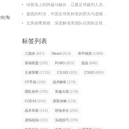
绿茵场上的跨越与融合，辽疆足球裁判人员的协作之路，辽疆足球裁判，跨越与融合的协作之路
凝固的时光，中国足球奖杯里的荣光与遗憾，凝固时光，中国足球奖杯里的荣光与遗憾
转向淘
北美雄鹰展翅，深度解读美国队在国际足联足球排名榜上的新篇章
标签列表
三国杀
(847)
Steam
(623)
和平精英
(1490)
英雄联盟
(230)
PUBG
(953)
逆战
(848)
王者荣耀
(1733)
CS:GO
(305)
CSGO
(860)
CF手游
(249)
战术解析
(179)
团队协作
(156)
穿越火线
(178)
COD16
(243)
获取攻略
(118)
战术革新
(114)
绝地求生
(250)
虚拟战场
(101)
实战技巧
(378)