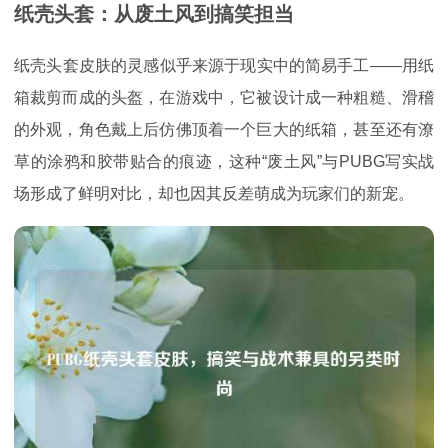
纸壳头套：从废土风到搞笑担当
纸壳头套皮肤的灵感似乎来源于现实中的简易手工——用纸
箱裁剪而成的头盔，在游戏中，它被设计成一种粗糙、滑稽
的外观，角色戴上后仿佛顶着一个巨大的纸箱，甚至还有潦
草的涂鸦和胶带贴合的痕迹，这种“废土风”与PUBG写实战
场形成了鲜明对比，却也因其反差萌成为玩家们的新宠。