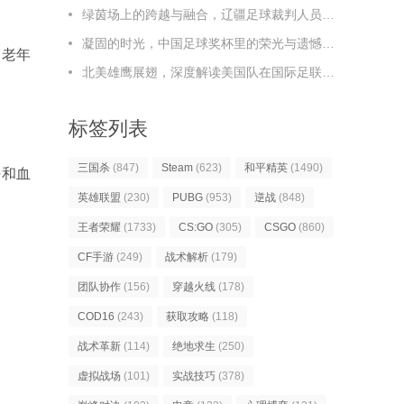
绿茵场上的跨越与融合，辽疆足球裁判人员的协作之路，辽疆足球裁判，跨越与融合的协作之路
凝固的时光，中国足球奖杯里的荣光与遗憾，凝固时光，中国足球奖杯里的荣光与遗憾
，老年
北美雄鹰展翅，深度解读美国队在国际足联足球排名榜上的新篇章
标签列表
三国杀
(847)
Steam
(623)
和平精英
(1490)
平和血
英雄联盟
(230)
PUBG
(953)
逆战
(848)
王者荣耀
(1733)
CS:GO
(305)
CSGO
(860)
CF手游
(249)
战术解析
(179)
团队协作
(156)
穿越火线
(178)
COD16
(243)
获取攻略
(118)
战术革新
(114)
绝地求生
(250)
虚拟战场
(101)
实战技巧
(378)