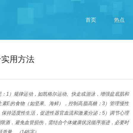
首页
热点
个实用方法
现：1）规律运动，如凯格尔运动、快走或游泳，增强盆底肌和
生素E的食物（如坚果、海鲜），控制高脂高糖；3）管理慢性
）保持适度性生活，促进性器官血流和激素分泌；5）调节心理
烟限酒，避免血管损伤，需结合个体健康状况循序渐进，必要时
质量。（148字）