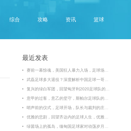
综合
攻略
资讯
篮球
最近发表
赛前一幕惊魂，美国狂人暴力入场，足球场秒变闹市，赛前惊魂！美国狂人暴力入场，足球场秒变闹市
武磊足球多大退役？深度解析中国足球一哥的职业生涯终点线，武磊多大退役？深度解析中国足球一哥的职业生涯终点线
复兴的绿白军团，回望匈牙利2020足球队的辉煌与传承
意甲的过客，意乙的坚守，斯帕尔足球队的悲情与荣光，斯帕尔，意甲过客，意乙坚守，悲情与荣光
哨声前的仪式，足球开场，队长与裁判的庄重时刻
优雅的悲剧，回望齐达内的足球人生，优雅的悲剧，回望齐达内的足球人生
绿茵场上的孤岛，缅甸国足球家对动荡岁月的静默坚守