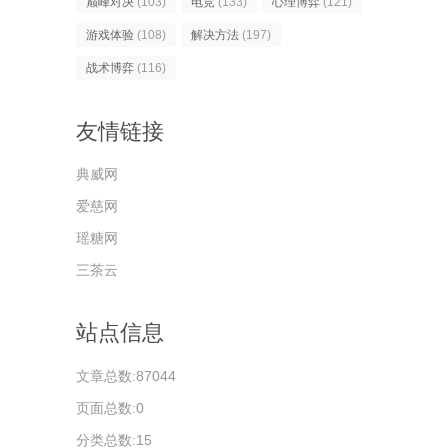
巅峰对决
(103)
电竞
(133)
心理博弈
(121)
游戏体验
(108)
解决方法
(197)
战术博弈
(116)
友情链接
典威网
爱慈网
瑶糖网
三茶云
站点信息
文章总数:87044
页面总数:0
分类总数:15