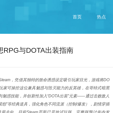
首页
热点
想RPG与DOTA出装指南
Steam，凭借其独特的致命诱惑设定吸引玩家目光，游戏将DO
，玩家可操控这位兼具魅惑与毁灭能力的反英雄，在哥特式暗黑
魅惑技能，并创新性加入“DOTA出装”元素——通过击败敌人
“紫怨”等经典道具，强化角色不同流派（控制/爆发），剧情穿插
局走向，目前Steam页面已开放试玩版，完整版预计年内发