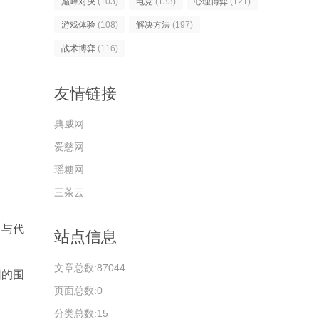
巅峰对决
(103)
电竞
(133)
心理博弈
(121)
游戏体验
(108)
解决方法
(197)
战术博弈
(116)
友情链接
典威网
爱慈网
瑶糖网
三茶云
力与代
站点信息
文章总数:87044
团的围
页面总数:0
分类总数:15