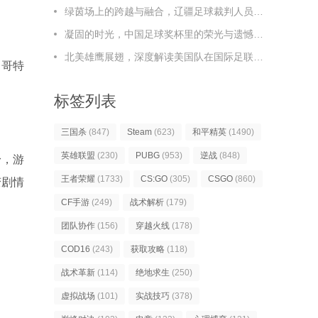
绿茵场上的跨越与融合，辽疆足球裁判人员的协作之路，辽疆足球裁判，跨越与融合的协作之路
凝固的时光，中国足球奖杯里的荣光与遗憾，凝固时光，中国足球奖杯里的荣光与遗憾
北美雄鹰展翅，深度解读美国队在国际足联足球排名榜上的新篇章
的哥特
标签列表
三国杀
(847)
Steam
(623)
和平精英
(1490)
英雄联盟
(230)
PUBG
(953)
逆战
(848)
身，游
王者荣耀
(1733)
CS:GO
(305)
CSGO
(860)
变剧情
CF手游
(249)
战术解析
(179)
团队协作
(156)
穿越火线
(178)
COD16
(243)
获取攻略
(118)
战术革新
(114)
绝地求生
(250)
虚拟战场
(101)
实战技巧
(378)