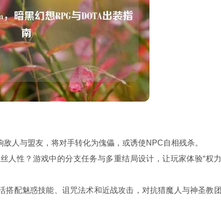
响敌人与盟友，将对手转化为傀儡，或诱使NPC自相残杀。
丝人性？游戏中的分支任务与多重结局设计，让玩家体验“权
活搭配魅惑技能、诅咒法术和近战攻击，对抗猎魔人与神圣教