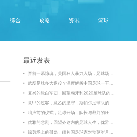
综合
攻略
资讯
篮球
最近发表
赛前一幕惊魂，美国狂人暴力入场，足球场秒变闹市，赛前惊魂！美国狂人暴力入场，足球场秒变闹市
武磊足球多大退役？深度解析中国足球一哥的职业生涯终点线，武磊多大退役？深度解析中国足球一哥的职业生涯终点线
复兴的绿白军团，回望匈牙利2020足球队的辉煌与传承
意甲的过客，意乙的坚守，斯帕尔足球队的悲情与荣光，斯帕尔，意甲过客，意乙坚守，悲情与荣光
哨声前的仪式，足球开场，队长与裁判的庄重时刻
优雅的悲剧，回望齐达内的足球人生，优雅的悲剧，回望齐达内的足球人生
绿茵场上的孤岛，缅甸国足球家对动荡岁月的静默坚守