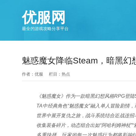
优服网
最全的游戏攻略分享平台
魅惑魔女降临Steam，暗黑幻
作者：优服
栏目：
热点
《魅惑魔女》作为一款暗黑幻想风格RPG登陆
TA中经典角色“魅惑魔女”融入单人冒险剧情
世界中展开复仇之旅，战斗系统结合近战连招与
收集装备碎片，动态组合出如“阿哈利姆神杖”
多重抉择，玩家的每一次魅惑行为都将影响结