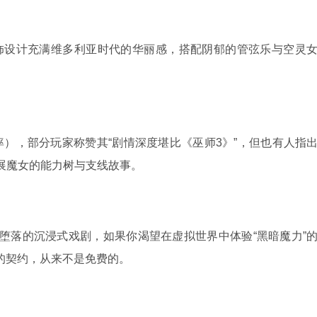
饰设计充满维多利亚时代的华丽感，搭配阴郁的管弦乐与空灵
好评率），部分玩家称赞其“剧情深度堪比《巫师3》”，但也有人指
展魔女的能力树与支线故事。
堕落的沉浸式戏剧，如果你渴望在虚拟世界中体验“黑暗魔力”
的契约，从来不是免费的。