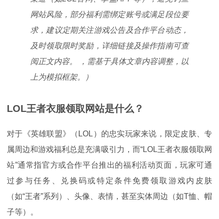
网站风险，部分福利需绑定账号或满足段位要
求，建议定期关注游戏公告及合作平台动态，
及时领取限时奖励，详细链接及操作指南可查
阅正文内容。 ，需基于具体文章内容调整，以
上为模拟框架。）
LOL王者衣服领取网站是什么？
对于《英雄联盟》（LOL）的忠实玩家来说，限定皮肤、专
属周边和游戏福利总是充满吸引力，而“LOL王者衣服领取网
站”通常指官方或合作平台推出的福利活动页面，玩家可通
过参与任务、兑换码或特定条件免费领取游戏内皮肤
（如“王者”系列）、头像、表情，甚至实体周边（如T恤、帽
子等）。