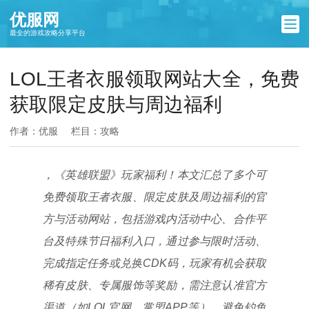
优服网
最全的游戏攻略分享平台
LOL王者衣服领取网站大全，免费
获取限定皮肤与周边福利
作者：优服
栏目：
攻略
，《英雄联盟》玩家福利！本文汇总了多个可
免费领取王者衣服、限定皮肤及周边福利的官
方与活动网站，包括游戏内活动中心、合作平
台及特殊节日福利入口，通过参与限时活动、
完成指定任务或兑换CDK码，玩家有机会获取
稀有皮肤、专属服饰等奖励，需注意认准官方
渠道（如LOL官网、掌盟APP等），避免钓鱼