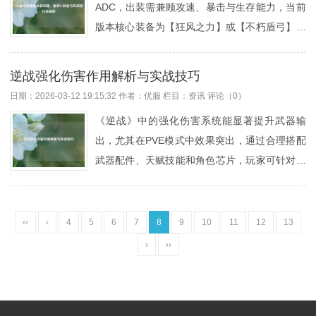
ADC，出装需兼顾攻速、暴击与生存能力，当前
特性，可采取"游击消耗"策略，利用移速优势进
版本核心装备为【狂风之力】或【不朽盾弓】，
行多段拉扯，该皮肤通过暗黑童话风格，在保留
搭配【疾射火炮】和【无尽之刃】提升输出，后
孙膑功能性的同时强化了战场存在感，是美学设
期补【多米尼克领主的致意】针对坦克，对线期
计与战术实用性结合的典例。在《王者荣耀》的
逆战强化伤害作用解析与实战技巧
优先【岚切】增强poke能力，符文选择【致命节
皮肤宇宙中，德古拉伯爵主题的系列一直以暗黑
日期：2026-03-12 19:15:32
作者：优服
栏目：
资讯
评论（0）
奏】叠加攻速，实战中注意利用被动加速收割残
华...
《逆战》中的强化伤害系统能显著提升武器输
局，保持安全距离输出，团战优先击杀触发被动
出，尤其在PVE模式中效果突出，通过合理搭配
后再进场收割，灵活切换枪炮形态，鱼骨头（火
武器配件、天赋技能和角色芯片，玩家可针对不
箭）用于AOE清线，轻机枪（迷你枪）近战对拼
同敌人弱点实现伤害最大化，实战中需注意：优
更高效。金克丝的核心定位与出装思路 金克丝是
先强化主武器基础属性，利用暴击率与暴击伤害
《英雄联盟》中典型的后期爆发型ADC，依赖被
的联动效应，同时结合走位技巧保持持续输出，
‹‹
‹
4
5
6
7
8
9
10
11
12
13
动技能“罪恶快感”的攻速与移速加成，在团战中
团队副本中建议分工强化不同伤害类型（如对装
能通过收割快速滚起雪球，她的出装...
›
››
甲/生物特攻），并把握BOSS机制中的爆发窗口
期，该机制不仅能提高通关效率，更是高难度挑
战的核心策略，需根据战况动态调整强化方案。