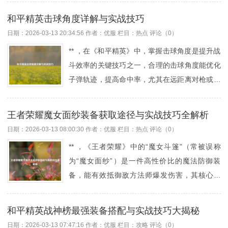
炮消耗，团战站位靠后，优先击杀触发被动加
则强化了辅助的团队增益效果，购买策略上，需
速，灵活搭配装备与走A技巧是制胜关键。 ，
和平精英击球角度详解与实战技巧
根据英雄定位和局势灵活选择，如战士可优先合
（字数：198）金克丝的核心定位与出装思路 金
日期：2026-03-13 20:34:56
作者：优服
栏目：
热点
评论（0）
成【朔极之矛】提升持续输出，法师则需关注
克丝作为《英雄联盟》中典型的后期暴击型A...
** ，在《和平精英》中，掌握击球角度是提升战
【影焰】的穿透效果，实战中，新装备的被动与
斗效率的关键技巧之一，合理的击球角度能优化
主动技能（如【公理圆弧】的击杀减CD）能改
子弹轨迹，提高命中率，尤其在远距离对枪或移
变团战节奏，建议通过训练模式熟悉机制，部分
动靶射击时更为重要，玩家需根据目标距离、移
旧装备（如【神圣分离者】）的削弱可能影响英
动方向及地形调整准星位置，预判弹道下坠和提
雄强度，需及时调整出装思路，合理搭配新装备
王者荣耀魔女面纱装备获取途径与实战技巧全解析
前量，射击远距离目标时需抬高枪口以抵消重力
将显著提升胜率，建议结合版本强势英雄进行练
日期：2026-03-13 08:00:30
作者：优服
栏目：
热点
评论（0）
影响，而横向移动目标则需预留一定提前量，不
习。随着《英雄联盟》（LOL）的不断更新，装
** ，《王者荣耀》中的“魔女斗篷”（常被误称
同枪械的后坐力与弹道特性也会影响击球角度的
备系...
为“魔女面纱”）是一件高性价比的魔法防御装
选择，实战中，结合掩体利用、身法控制及枪械
备，能有效抵御敌方法师爆发伤害，其核心被
配件搭配，能进一步发挥击球角度的优势，从而
动“迷雾”可提供吸收法术伤害的护盾，适合战
在对抗中占据先机，通过反复练习与实战磨合，
士、射手等脆皮英雄应对敌方法师，获取途径简
玩家可逐步形成肌肉记忆，精准把控击球角度，
和平精英战神榜最强装备搭配与实战技巧大揭秘
单，直接在游戏对局中通过金币购买（合成路
提升整体作战水平。在《和平精英》中，枪械射
日期：2026-03-13 07:47:16
作者：优服
栏目：
攻略
评论（0）