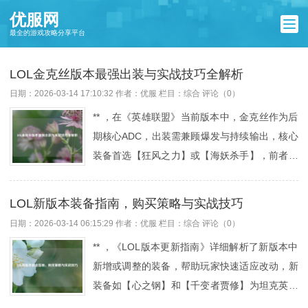
优服网
最全的游戏攻略分享平台
LOL金克丝版本最强出装与实战技巧全解析
日期：2026-03-14 17:10:32
作者：优服
栏目：
综合
评论（0）
** ，在《英雄联盟》当前版本中，金克丝作为后
期核心ADC，出装需兼顾爆发与持续输出，核心
装备首选【狂风之力】或【海妖杀手】，前者提
升机动性，后者强化对坦能力；第二件选择【卢
安娜的飓风】增强AOE清线，或【无尽之刃】大
LOL新版本装备指南，购买策略与实战技巧
幅提升暴击伤害，中后期补出【疾射火炮】增加
日期：2026-03-14 06:15:29
作者：优服
栏目：
综合
评论（0）
射程优势，【守护天使】提高容错率，符文推荐
** ，《LOL版本更新指南》详细解析了新版本中
【致命节奏】叠加攻速，副系点【血之滋味】和
新增或调整的装备，帮助玩家快速适应改动，新
【贪欲猎手】增强续航，实战中注意利用被动
装备如【心之钢】和【千变者贾修】为坦克英雄
【罪恶快感】收割残局，对线期以Q技能切换枪
提供了更强的生存与成长能力，而【辉耀美德】