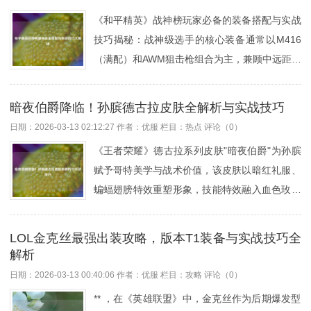
径：抗魔披风+神隐斗篷+红玛瑙），实战中建议
击的精准度往往决定了胜负的关键，除了压枪、
《和平精英》战神榜玩家必备的装备搭配与实战
中期针对敌方法师强势期做出，或搭配其他魔抗
预瞄等...
技巧揭秘：战神级选手的核心装备通常以M416
装（如不死鸟之眼）提升生存能力，注意区分“魔
（满配）和AWM狙击枪组合为主，兼顾中远距离
女斗篷”与“辉月”（主动技能装备），后者为法师
作战稳定性与爆发力，M416需搭配垂直握把、
保命装，装备无分区限制，全服通用。在《王者
快速扩容和枪口补偿器以提升压枪手感，而AWM
荣耀》中，魔女面纱是一件针对法术防御的核心
暗夜伯爵降临！孙膑德古拉皮肤全解析与实战技巧
则能一击淘汰三级头敌人，副武器推荐近战强势
装备，尤其适合对抗敌方法师爆发伤害，许多玩
日期：2026-03-13 02:12:27
作者：优服
栏目：
热点
评论（0）
的UZI或DBS，搭配烟雾弹、破片手雷等战术投
家在实战中会问：“魔女面纱在哪？如何快速合
《王者荣耀》德古拉系列皮肤"暗夜伯爵"为孙膑
掷物，实战中需掌握"卡圈边推进"战术，利用地
成...
赋予哥特美学与战术价值，该皮肤以暗红礼服、
形优势优先占据高点，同时通过听声辨位预判敌
蝙蝠翅膀特效重塑形象，技能特效融入血色玫瑰
人动向，战神玩家更注重团队配合，采用"2-2分
与暗夜元素，一技能"时空爆弹"化作血色蔷薇陷
站"或"三一战术"分散火力点，决赛圈优先使用燃
阱，大招"时光流逝"呈现暗红力场漩涡，战术层
烧瓶封锁走位，灵敏度设置建议全局垂直灵敏度
LOL金克丝最强出装攻略，版本T1装备与实战技巧全
面，皮肤特效的视觉干扰性可能增强技能隐蔽
60-70，开镜灵敏度调低5%-10%以提升精准
解析
性，适合草丛伏击与团战控场，玩法核心仍围绕
度，陀螺仪辅助压枪效果更佳...
日期：2026-03-13 00:40:06
作者：优服
栏目：
攻略
评论（0）
二技能"时之波动"的加速/回血机制展开，需精准
** ，在《英雄联盟》中，金克丝作为后期爆发型
把握大招沉默时机切割战场，配合血族主题皮肤